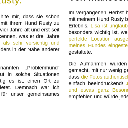
Im vergangenen Herbst h
hlte mir, dass sie schon
mit meinem Hund Rusty be
g mit ihrem Hund Rusty zu
Erlebnis.
Lisa ist unglaub
ier Jahre alt und erst seit
besonders wichtig ist, w
 kennen, was er drei Jahre
perfekte Location ausg
 als sehr vorsichtig und
meines Hundes eingestel
nders in der Nähe anderer
gestaltete.
Die Aufnahmen wurden 
annten „Problemhund“
gemacht, mit nur wenig ge
t in solche Situationen
dass
die Fotos authentis
tig es ist, einen Ort zu
einfach beeindruckend!
ietet. Demnach war ich
und etwas ganz Beson
 für unser gemeinsames
empfehlen und würde jeder