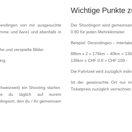
Wichtige Punkte z
rendingen von mir ausgesuchte
Der Shootingort wird gemeinsa
mme und Aare) und ebenfalls in
0.80 für jeden Mehrkilometer.
Beispiel: Derendingen – Interla
ohe und verspielte Bilder.
88km x 2 = 176km – 40km = 13
ing.
136km x CHF 0.8 = CHF 108.-
Die Fahrtzeit wird zuzüglich indi
Ist der gewünschte Ort nur mi
hweizweit) ein Shooting starten.
Ticketpreis zuzüglich verrechnet.
lche du täglich auf eurem
blingsort, den du / ihr gemeinsam