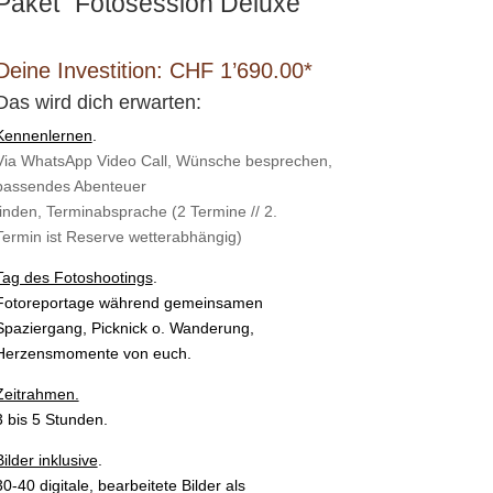
Paket “Fotosession Deluxe“
Deine Investition: CHF 1’690.00*
Das wird dich erwarten:
Kennenlernen
.
Via WhatsApp Video Call, Wünsche besprechen,
passendes Abenteuer
finden, Terminabsprache (2 Termine // 2.
Termin ist Reserve wetterabhängig)
Tag des Fotoshootings
.
Fotoreportage während gemeinsamen
Spaziergang, Picknick o. Wanderung,
Herzensmomente von euch.
Zeitrahmen.
3 bis 5 Stunden.
Bilder inklusive
.
30-40 digitale, bearbeitete Bilder als