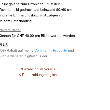
Onlinegalerie zum Download. Plus: d
ein
Favoritenbild gedruckt auf Leinwand 90×60 cm
und eine Erinnerungsbox mit Abzügen von
deinem Fotoshooting.
Weitere Bilder.
Können für CHF 40.00
pro Bild erworben werden.
PLUS.
30% Rabatt auf meine
Community Produkte
und
auf die weiteren digitalen Bilder.
*Bezahlung im Voraus
&
Ratenzahlung möglich